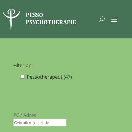
Filter op
Pessotherapeut (47)
PC / Adres