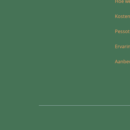
Hoe we
Koste
Pessot
Ervari
Aanbev