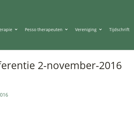
erapie
Pesso therapeuten
Vereniging
Tijdschrift
ferentie 2-november-2016
2016