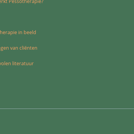
rkt Pessotherapie?
n
herapie in beeld
ngen van cliënten
olen literatuur