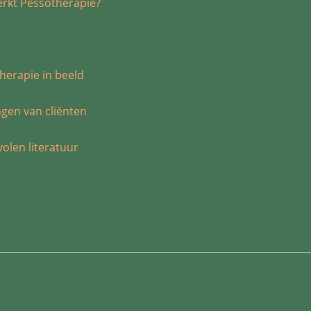
rkt Pessotherapie?
n
herapie in beeld
ngen van cliënten
olen literatuur