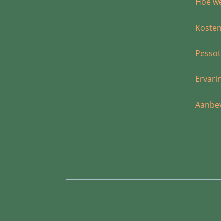
Hoe we
Koste
Pessot
Ervari
Aanbev