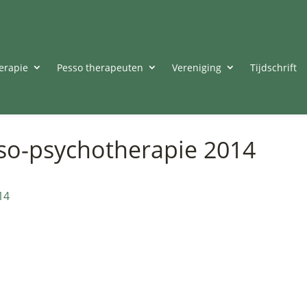
erapie
Pesso therapeuten
Vereniging
Tijdschrift
sso-psychotherapie 2014
14