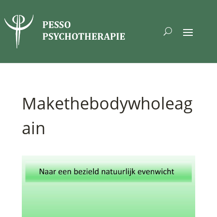
Makethebodywholeag
ain