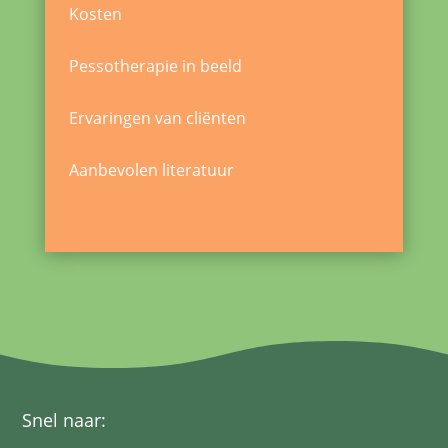
Kosten
Pessotherapie in beeld
Ervaringen van cliënten
Aanbevolen literatuur
Snel naar: